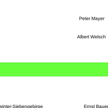
wanderung Peter Mayer
swanderung Albert Welsch
rt Königswinter-Siebengebirge Ernst Baue