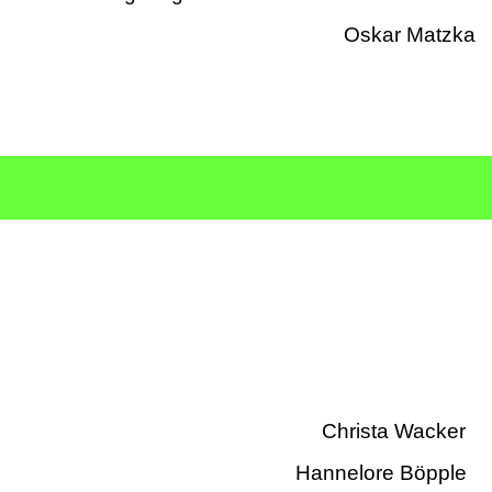
anderung Oskar Matzka
nderung Christa Wacker
rung Hannelore Böpple